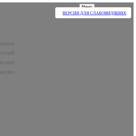
Меню
ВЕРСИЯ ДЛЯ СЛАБОВИДЯЩИХ
дение
гский
вский
анова