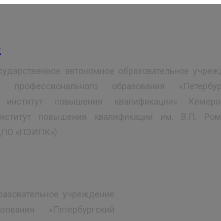
сударственное автономное образовательное учреж
го профессионального образования «Петербур
й институт повышения квалификации» Кемеро
институт повышения квалификации им. В.П. Ром
ДПО «ПЭИПК»)
разовательное учреждение
зования «Петербургский