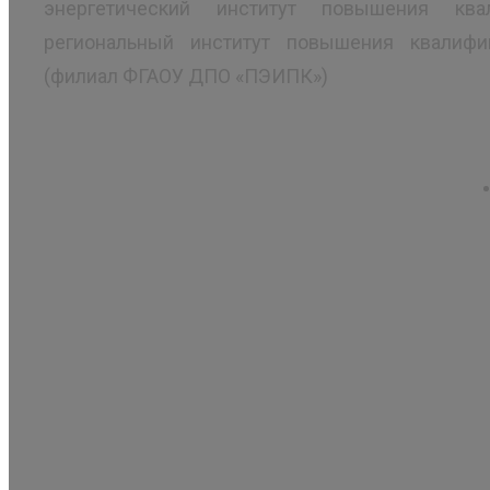
энергетический институт повышения ква
региональный институт повышения квалифи
(филиал ФГАОУ ДПО «ПЭИПК»)