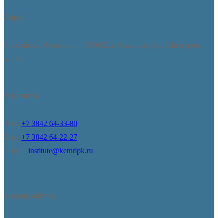
Адрес
Российская Федерация, 650002, г. Кемерово, пр. Шахтёров,
д. 14
Контакты
Тел.:
+7 3842 64-33-80
Тел.:
+7 3842 64-22-27
E-mail:
institute@kemripk.ru
Время работы