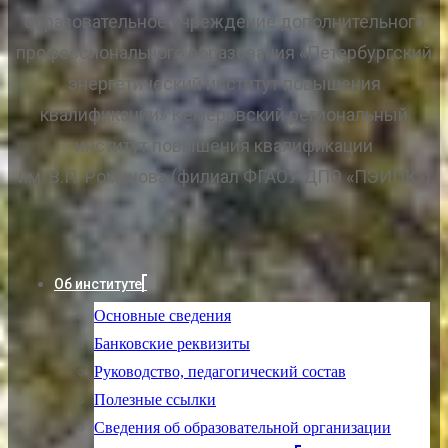
образовательное учреждение дополнительного
профессионального образования «Петербургский
энергетический институт повышения
квалификации» Кемеровский региональный
институт повышения квалификации
им. В.П. Романова (филиал ФГАОУ ДПО «ПЭИПК»)
Об институте
Основные сведения
Банковские реквизиты
Руководство, педагогический состав
Полезные ссылки
Сведения об образовательной организации