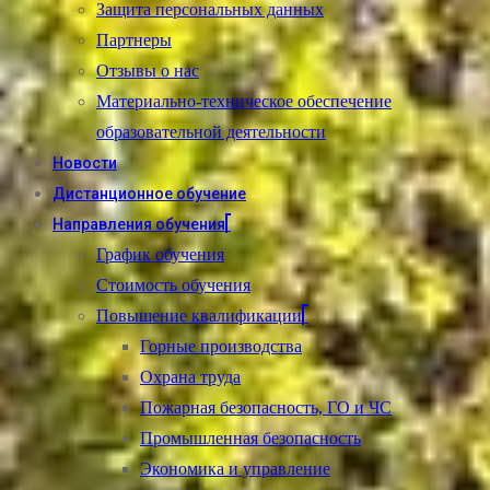
Защита персональных данных
Партнеры
Отзывы о нас
Материально-техническое обеспечение
образовательной деятельности
Новости
Дистанционное обучение
Направления обучения
График обучения
Стоимость обучения
Повышение квалификации
Горные производства
Охрана труда
Пожарная безопасность, ГО и ЧС
Промышленная безопасность
Экономика и управление