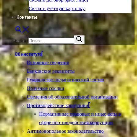
Скачать учетную карточку
Контакты
Найти:
Об институте
Основные сведения
Банковские реквизиты
Руководство, педагогический состав
Полезные ссылки
Сведения об образовательной организации
Противодействие коррупции
Нормативные правовые и иные акты в
сфере противодействия коррупции
Антимонопольное законодательство