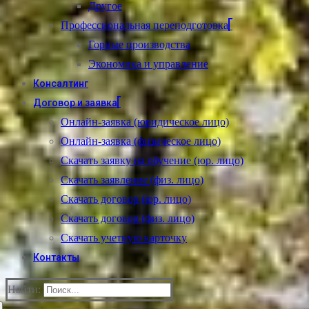
Другое
Профессиональная переподготовка
Горные производства
Экономика и управление
Консалтинг
Договор и заявка
Онлайн-заявка (юридическое лицо)
Онлайн-заявка (физическое лицо)
Скачать заявку на обучение (юр. лицо)
Скачать заявление (физ. лицо)
Скачать договор (юр. лицо)
Скачать договор (физ. лицо)
Скачать учетную карточку
Контакты
Найти: