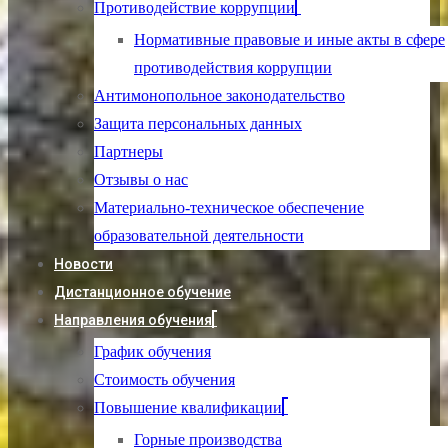
Противодействие коррупции
Нормативные правовые и иные акты в сфере
противодействия коррупции
Антимонопольное законодательство
Защита персональных данных
Партнеры
Отзывы о нас
Материально-техническое обеспечение
образовательной деятельности
Новости
Дистанционное обучение
Направления обучения
График обучения
Стоимость обучения
Повышение квалификации
Горные производства