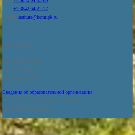
Тел.:
+7 3842 64-33-80
Тел.:
+7 3842 64-22-27
E-mail:
institute@kemripk.ru
Время работы
Пн-Пт: 08:30-17:30
Сб, Вс: Выходной
Обед: 12:00-13:00
Сведения об образовательной организации
2008-2026 © Министерство энергетики
Российской Федерации