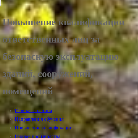
Повышение квалификации
ответственных лиц за
безопасную эксплуатацию
зданий, сооружений,
помещений
Главная страница
Направления обучения
Повышение квалификации
Горные производства