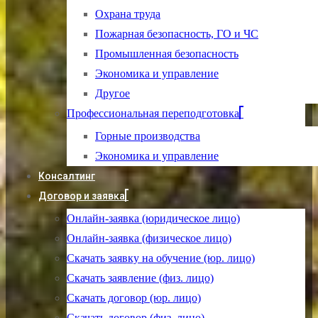
Охрана труда
Пожарная безопасность, ГО и ЧС
Промышленная безопасность
Экономика и управление
Другое
Профессиональная переподготовка
Горные производства
Экономика и управление
Консалтинг
Договор и заявка
Онлайн-заявка (юридическое лицо)
Онлайн-заявка (физическое лицо)
Скачать заявку на обучение (юр. лицо)
Скачать заявление (физ. лицо)
Скачать договор (юр. лицо)
Скачать договор (физ. лицо)