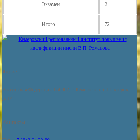
Экзамен
2
Итого
72
Адрес
Российская Федерация, 650002, г. Кемерово, пр. Шахтёров,
д. 14
Контакты