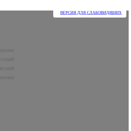
ВЕРСИЯ ДЛЯ СЛАБОВИДЯЩИХ
Меню
дение
гский
вский
анова