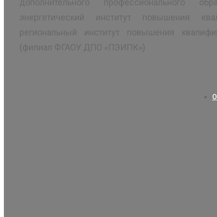
дополнительного профессионального обра
энергетический институт повышения ква
региональный институт повышения квалифи
(филиал ФГАОУ ДПО «ПЭИПК»)
О