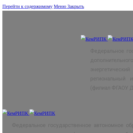
Перейти к содержимому
Меню
Закрыть
Федеральное го
дополнительно
энергетически
региональный 
(филиал ФГАОУ 
Федеральное государственное автономное об