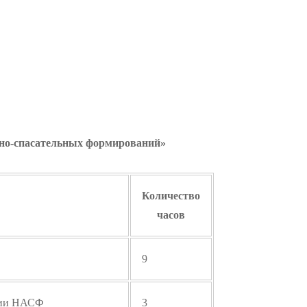
но-спасательных формирований»
Количество
часов
9
ении НАСФ
3