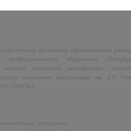
сударственное автономное образовательное учреж
го профессионального образования «Петербур
й институт повышения квалификации» Кемеро
институт повышения квалификации им. В.П. Ром
ДПО «ПЭИПК»)
разовательное учреждение